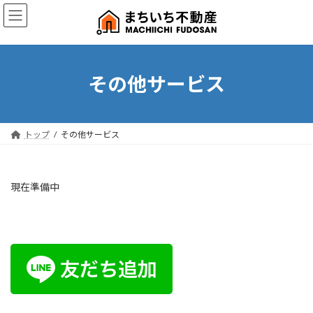
コ
ナ
ン
ビ
テ
ゲ
ン
ー
ツ
シ
へ
ョ
その他サービス
ス
ン
キ
に
ッ
移
プ
動
トップ
その他サービス
現在準備中