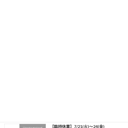
安心してご購入いただけますよ！ まだ建築会社
が決まっていない方、お悩みの方、 ハウス […]
続きを読む
【販売開始】＜中古戸建＞ 可児市若葉
Uncategorized
台
2025年6月9日
市場相場よりはお買い得な490万円！！！ 西可
児駅まで徒歩10分
駅周辺には、スーパー、コ
ンビニ、ドラッグストア、金融機関があり、 車
が無くても生活できますよ◎ 諸費用含めて総額
でいくら？住宅ローンは借りられるの？など
[…]
続きを読む
最近の投稿
【臨時休業】7/21(火)～24(金)
Uncategorized