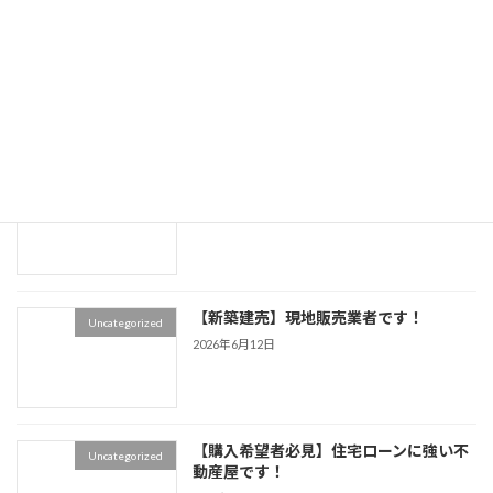
【販売開始】＜売地＞ 各務原市鵜沼朝日町二丁目
2025年4月3日
最近の投稿
【臨時休業】7/21(火)～24(金)
Uncategorized
2026年7月18日
【新築建売】現地販売業者です！
Uncategorized
2026年6月12日
【購入希望者必見】住宅ローンに強い不
Uncategorized
動産屋です！