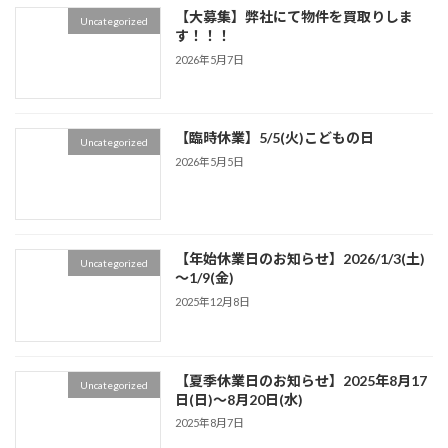
【大募集】弊社にて物件を買取りしま
Uncategorized
す！！！
2026年5月7日
【臨時休業】5/5(火)こどもの日
Uncategorized
2026年5月5日
【年始休業日のお知らせ】2026/1/3(土)
Uncategorized
～1/9(金)
2025年12月8日
【夏季休業日のお知らせ】2025年8月17
Uncategorized
日(日)～8月20日(水)
2025年8月7日