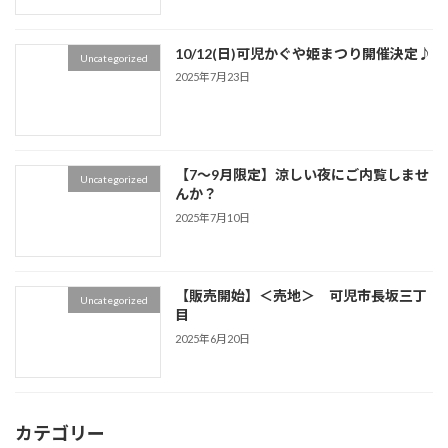
10/12(日)可児かぐや姫まつり開催決定♪
Uncategorized
2025年7月23日
【7～9月限定】涼しい夜にご内覧しませ
Uncategorized
んか？
2025年7月10日
【販売開始】＜売地＞ 可児市長坂三丁
Uncategorized
目
2025年6月20日
カテゴリー