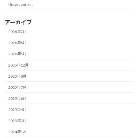
Uncategorized
アーカイブ
2026年7月
2026年6月
2026年5月
2025年12月
2025年8月
2025年7月
2025年6月
2025年4月
2025年2月
2024年12月